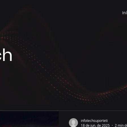
In
ch
infotechsuporteti
18 de jun. de 2025
2 min d